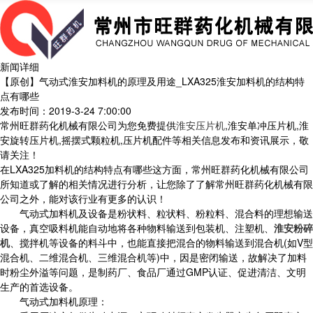
新闻详细
【原创】气动式淮安加料机的原理及用途_LXA325淮安加料机的结构特
点有哪些
发布时间：2019-3-24 7:00:00
常州旺群药化机械有限公司为您免费提供
淮安压片机
,淮安单冲压片机,淮
安旋转压片机,摇摆式颗粒机,压片机配件等相关信息发布和资讯展示，敬
请关注！
在LXA325加料机的结构特点有哪些这方面，常州旺群药化机械有限公司
所知道或了解的相关情况进行分析，让您除了了解常州旺群药化机械有限
公司之外，能对该行业有更多的认识！
气动式加料机及设备是粉状料、粒状料、粉粒料、混合料的理想输送
设备，真空吸料机能自动地将各种物料输送到包装机、注塑机、
淮安粉碎
机
、搅拌机等设备的料斗中，也能直接把混合的物料输送到混合机(如V型
混合机、二维混合机、三维混合机等)中，因是密闭输送，故解决了加料
时粉尘外溢等问题，是制药厂、食品厂通过GMP认证、促进清洁、文明
生产的首选设备。
气动式加料机原理：