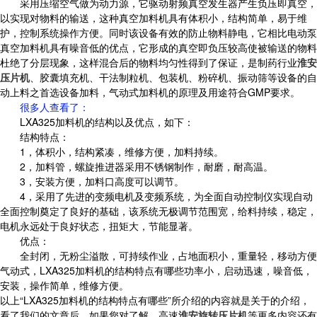
采用压缩空气做为动力源，它驱动射频真空发生器产生负压即真空，
以实现对物料的输送，这种真空加料机具有体积小，结构简单，易于维
护，控制系统操作方便。同时该设备有效的防止物料静电，它相比电动泵
真空加料机具有噪音低的优点，它形成的真空即负压较高使被输送的物料
杜绝了分层现象，这样混合后的物料均匀性得到了保证，是制药行业
淮安
压片机
、胶囊填充机、干法制粒机、包装机、粉碎机、振动筛等设备的自
动上料之首选设备加料，气动式加料机的原理及用途符合GMP要求。
很多人查看了
：
LXA325加料机的结构以及优点，如下：
结构特点：
1，体积小，结构紧凑，维修方便，加料持续。
2，加料管，螺旋推进器采用不锈钢制作，耐磨，耐高温。
3，安装方便，加料口高度可以调节。
4，采用了先进的变频电机及变频系统，为全面自动控制仪实现自动
全面控制奠定了良好的基础，该系统无极调节范围宽，给料持续，稳定，
电机永远处于良好状态，扭矩大，节能显著。
优点：
全封闭，无粉尘溢散，可持续作业，占地面积小，重量轻，移动方便
气动式，LXA325加料机的结构特点有哪些功率小，启动迅速，噪音低，
安装，操作简单，维修方便。
以上“LXA325加料机的结构特点有哪些”所介绍的内容就是关于的介绍，
看了我们的文章后，如果您对了解、高速
淮安旋转压片机
等更多内容还有