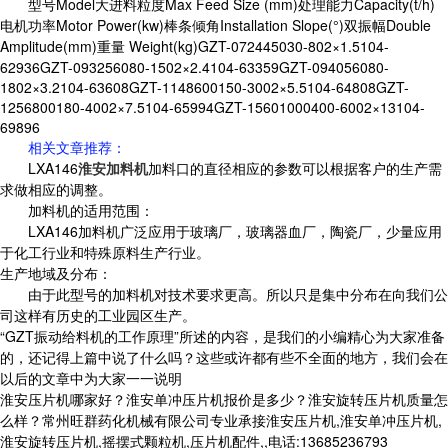
型号Model大进料粒度Max Feed Size (mm)处理能力Capacity(t/h)
电机功率Motor Power(kw)棒条倾角Installation Slope(°)双振幅Double
Amplitude(mm)重量 Weight(kg)GZT-072445030-802×1.5104-
62936GZT-093256080-1502×2.4104-63359GZT-094056080-
1802×3.2104-63608GZT-1148600150-3002×5.5104-64808GZT-
1256800180-4002×7.5104-65994GZT-15601000400-6002×13104-
69896
相关文章推荐：
LXA146
淮安加料机
加料口的直径相应的参数可以根据客户的生产需
求做相应的调整。
加料机的适用范围：
LXA146加料机广泛应用于玻璃厂，玻璃器血厂，陶瓷厂，少量应用
于化工行业和特殊原料生产行业。
生产地域及分布：
由于此型号的加料机对技术要求更高。所以只是集中分布在向我们公
司这样有历史的工业园区生产。
“GZT振动给料机的工作原理”所述的内容，是我们的小编精心为大家准备
的，还记得上篇中说了什么吗？这些或许都有些不全面的地方，我们会在
以后的文章中为大家一一说明
淮安压片机哪家好？淮安单冲压片机报价是多少？淮安旋转压片机质量怎
么样？常州旺群药化机械有限公司专业承接淮安压片机,淮安单冲压片机,
淮安旋转压片机,摇摆式颗粒机,压片机配件,,电话:13685236793