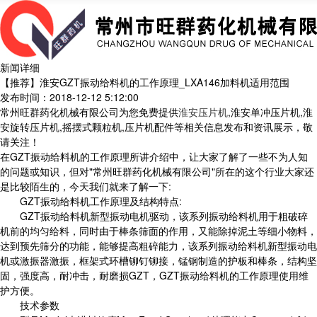
新闻详细
【推荐】淮安GZT振动给料机的工作原理_LXA146加料机适用范围
发布时间：2018-12-12 5:12:00
常州旺群药化机械有限公司为您免费提供
淮安压片机
,淮安单冲压片机,淮
安旋转压片机,摇摆式颗粒机,压片机配件等相关信息发布和资讯展示，敬
请关注！
在GZT振动给料机的工作原理所讲介绍中，让大家了解了一些不为人知
的问题或知识，但对"常州旺群药化机械有限公司"所在的这个行业大家还
是比较陌生的，今天我们就来了解一下:
GZT振动给料机工作原理及结构特点:
GZT振动给料机新型振动电机驱动，该系列振动给料机用于粗破碎
机前的均匀给料，同时由于棒条筛面的作用，又能除掉泥土等细小物料，
达到预先筛分的功能，能够提高粗碎能力，该系列振动给料机新型振动电
机或激振器激振，框架式环槽铆钉铆接，锰钢制造的护板和棒条，结构坚
固，强度高，耐冲击，耐磨损GZT，GZT振动给料机的工作原理使用维
护方便。
技术参数