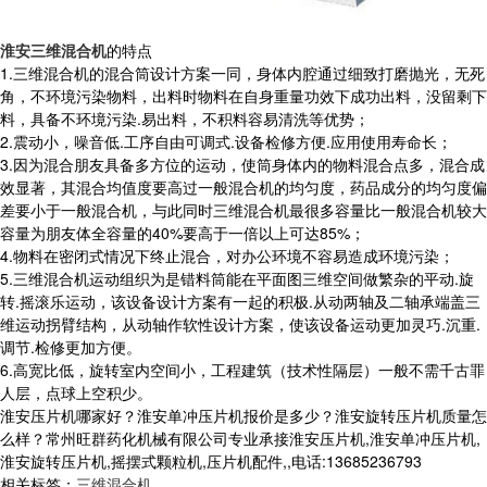
淮安三维混合机
的特点
1.三维混合机的混合筒设计方案一同，身体内腔通过细致打磨抛光，无死
角，不环境污染物料，出料时物料在自身重量功效下成功出料，没留剩下
料，具备不环境污染.易出料，不积料容易清洗等优势；
2.震动小，噪音低.工序自由可调式.设备检修方便.应用使用寿命长；
3.因为混合朋友具备多方位的运动，使筒身体内的物料混合点多，混合成
效显著，其混合均值度要高过一般混合机的均匀度，药品成分的均匀度偏
差要小于一般混合机，与此同时三维混合机最很多容量比一般混合机较大
容量为朋友体全容量的40%要高于一倍以上可达85%；
4.物料在密闭式情况下终止混合，对办公环境不容易造成环境污染；
5.三维混合机运动组织为是错料筒能在平面图三维空间做繁杂的平动.旋
转.摇滚乐运动，该设备设计方案有一起的积极.从动两轴及二轴承端盖三
维运动拐臂结构，从动轴作软性设计方案，使该设备运动更加灵巧.沉重.
调节.检修更加方便。
6.高宽比低，旋转室内空间小，工程建筑（技术性隔层）一般不需千古罪
人层，点球上空积少。
淮安压片机哪家好？淮安单冲压片机报价是多少？淮安旋转压片机质量怎
么样？常州旺群药化机械有限公司专业承接淮安压片机,淮安单冲压片机,
淮安旋转压片机,摇摆式颗粒机,压片机配件,,电话:13685236793
相关标签：
三维混合机
,