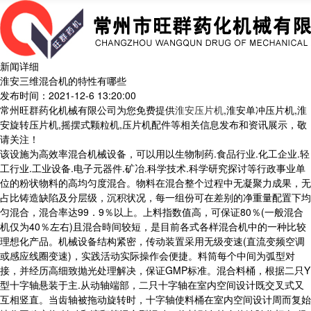
新闻详细
淮安三维混合机的特性有哪些
发布时间：2021-12-6 13:20:00
常州旺群药化机械有限公司为您免费提供
淮安压片机
,淮安单冲压片机,淮
安旋转压片机,摇摆式颗粒机,压片机配件等相关信息发布和资讯展示，敬
请关注！
该设施为高效率混合机械设备，可以用以生物制药.食品行业.化工企业.轻
工行业.工业设备.电子元器件.矿冶.科学技术.科学研究探讨等行政事业单
位的粉状物料的高均匀度混合。物料在混合整个过程中无凝聚力成果，无
占比铸造缺陷及分层级，沉积状况，每一组份可在差别的净重量配置下均
匀混合，混合率达99．9％以上。上料指数值高，可保证80％(一般混合
机仅为40％左右)且混合時间较短，是目前各式各样混合机中的一种比较
理想化产品。机械设备结构紧密，传动装置采用无级变速(直流变频空调
或感应线圈变速)，实践活动实际操作会便捷。料筒每个中间为弧型对
接，并经历高细致抛光处理解决，保证GMP标准。混合料桶，根据二只Y
型十字轴悬装于主.从动轴端部，二只十字轴在室内空间设计既交叉式又
互相竖直。当齿轴被拖动旋转时，十字轴使料桶在室内空间设计周而复始