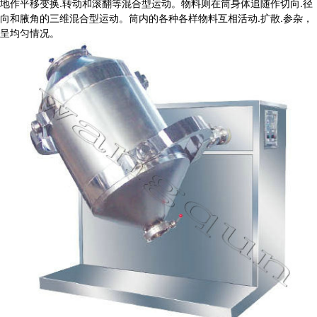
地作平移变换.转动和滚翻等混合型运动。物料则在筒身体追随作切向.径
向和腋角的三维混合型运动。筒内的各种各样物料互相活动.扩散.参杂，
呈均匀情况。